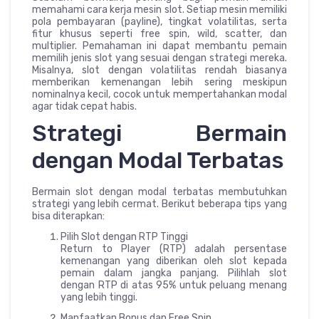
memahami cara kerja mesin slot. Setiap mesin memiliki
pola pembayaran (payline), tingkat volatilitas, serta
fitur khusus seperti free spin, wild, scatter, dan
multiplier. Pemahaman ini dapat membantu pemain
memilih jenis slot yang sesuai dengan strategi mereka.
Misalnya, slot dengan volatilitas rendah biasanya
memberikan kemenangan lebih sering meskipun
nominalnya kecil, cocok untuk mempertahankan modal
agar tidak cepat habis.
Strategi Bermain
dengan Modal Terbatas
Bermain slot dengan modal terbatas membutuhkan
strategi yang lebih cermat. Berikut beberapa tips yang
bisa diterapkan:
Pilih Slot dengan RTP Tinggi
Return to Player (RTP) adalah persentase
kemenangan yang diberikan oleh slot kepada
pemain dalam jangka panjang. Pilihlah slot
dengan RTP di atas 95% untuk peluang menang
yang lebih tinggi.
Manfaatkan Bonus dan Free Spin