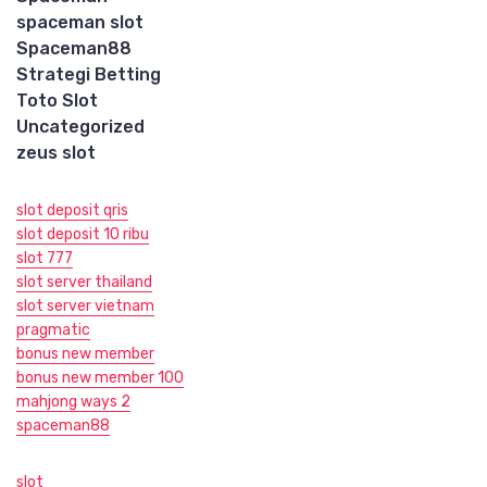
spaceman slot
Spaceman88
Strategi Betting
Toto Slot
Uncategorized
zeus slot
slot deposit qris
slot deposit 10 ribu
slot 777
slot server thailand
slot server vietnam
pragmatic
bonus new member
bonus new member 100
mahjong ways 2
spaceman88
slot