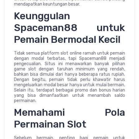
mendapatkan keuntungan besar.
Keunggulan
Spaceman88 untuk
Pemain Bermodal Kecil
Tidak semua platform slot online ramah untuk pemain
dengan modal terbatas, tapi Spaceman88 menjadi
pengecualian. Situs ini menawarkan banyak pilihan
game slot dengan taruhan minimum yang rendah,
bahkan bisa dimulai dari hanya beberapa ratus rupiah.
Dengan begitu, pemain tidak perlu khawatir harus
mengeluarkan modal besar hanya untuk mulai bermain.
Selain itu, terdapat berbagai promo dan bonus harian
yang bisa dimanfaatkan untuk menambah saldo
permainan.
Memahami Pola
Permainan Slot
Sebelum bermain, penting bagi pemain untuk