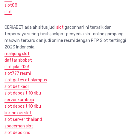
slot88
slot
CERIABET adalah situs judi
slot
gacor hari ini terbaik dan
terpercaya sering kasih jackpot penyedia slot online gampang
maxwin terbaru dan judi online resmi dengan RTP Slot tertinggi
2023 Indonesia.
mahjong slot
daftar sbobet
slot joker123
slot777 resmi
slot gates of olympus
slot bet kecil
slot deposit 10 ribu
server kamboja
slot deposit 10 ribu
link nexus slot
slot server thailand
spaceman slot
slot depo qris