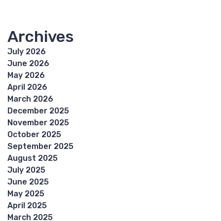
Archives
July 2026
June 2026
May 2026
April 2026
March 2026
December 2025
November 2025
October 2025
September 2025
August 2025
July 2025
June 2025
May 2025
April 2025
March 2025