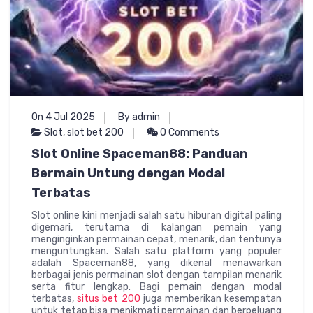
On 4 Jul 2025
By admin
Slot
,
slot bet 200
0 Comments
Slot Online Spaceman88: Panduan
Bermain Untung dengan Modal
Terbatas
Slot online kini menjadi salah satu hiburan digital paling
digemari, terutama di kalangan pemain yang
menginginkan permainan cepat, menarik, dan tentunya
menguntungkan. Salah satu platform yang populer
adalah Spaceman88, yang dikenal menawarkan
berbagai jenis permainan slot dengan tampilan menarik
serta fitur lengkap. Bagi pemain dengan modal
terbatas,
situs bet 200
juga memberikan kesempatan
untuk tetap bisa menikmati permainan dan berpeluang