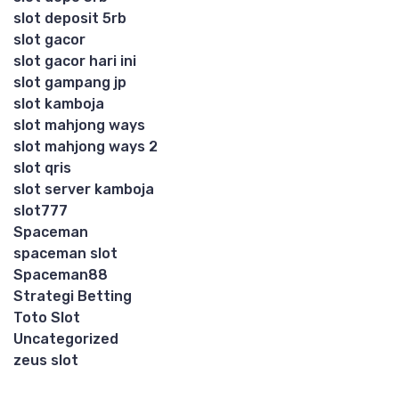
slot deposit 5rb
slot gacor
slot gacor hari ini
slot gampang jp
slot kamboja
slot mahjong ways
slot mahjong ways 2
slot qris
slot server kamboja
slot777
Spaceman
spaceman slot
Spaceman88
Strategi Betting
Toto Slot
Uncategorized
zeus slot