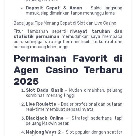
Deposit Cepat & Aman
– Saldo langsung
masuk, siap dimainkan tanpa menunggu lama.
Baca juga: Tips Menang Cepat di Slot dan Live Casino
Fitur tambahan seperti
riwayat taruhan dan
statistik permainan
memudahkan saya membaca
pola, sehingga strategi bermain lebih terkontrol dan
peluang menang lebih tinggi.
Permainan Favorit di
Agen Casino Terbaru
2025
Slot Dadu Klasik
– Mudah dimainkan, peluang
kombinasi menang tinggi.
Live Roulette
– Dealer profesional dan putaran
real-time membuat sensasi nyata.
Blackjack Online
– Strategi sederhana tapi
peluang Maxwin besar.
Mahjong Ways 2
– Slot populer dengan scatter