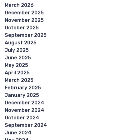
March 2026
December 2025
November 2025
October 2025
September 2025
August 2025
July 2025
June 2025
May 2025
April 2025
March 2025
February 2025
January 2025
December 2024
November 2024
October 2024
September 2024
June 2024