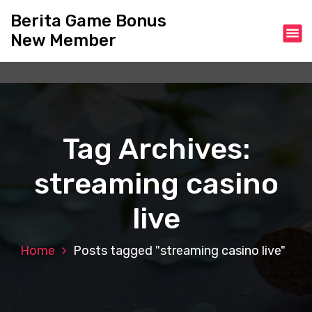
S
Berita Game Bonus
k
New Member
i
p
t
o
c
o
n
Tag Archives:
t
e
streaming casino
n
t
live
Home
Posts tagged "streaming casino live"