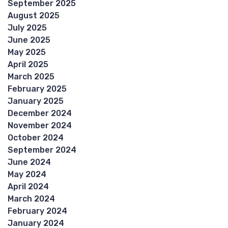
September 2025
August 2025
July 2025
June 2025
May 2025
April 2025
March 2025
February 2025
January 2025
December 2024
November 2024
October 2024
September 2024
June 2024
May 2024
April 2024
March 2024
February 2024
January 2024