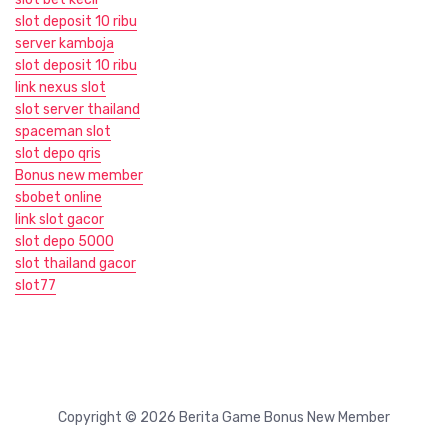
slot deposit 10 ribu
server kamboja
slot deposit 10 ribu
link nexus slot
slot server thailand
spaceman slot
slot depo qris
Bonus new member
sbobet online
link slot gacor
slot depo 5000
slot thailand gacor
slot77
Copyright © 2026 Berita Game Bonus New Member