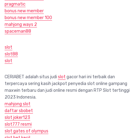
pragmatic
bonus new member
bonus new member 100
mahjong ways 2
spaceman88
slot
slot88
slot
CERIABET adalah situs judi
slot
gacor hari ini terbaik dan
terpercaya sering kasih jackpot penyedia slot online gampang
maxwin terbaru dan judi online resmi dengan RTP Slot tertinggi
2023 Indonesia.
mahjong slot
daftar sbobet
slot joker123
slot777 resmi
slot gates of olympus
slot bet kecil