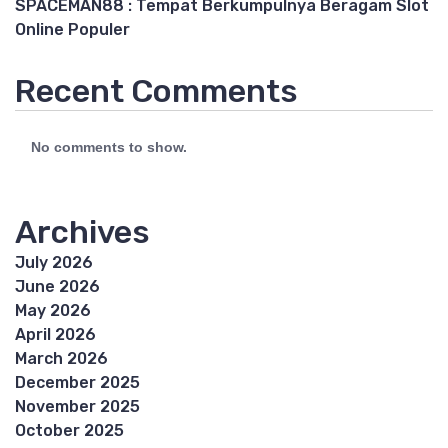
SPACEMAN88 : Tempat Berkumpulnya Beragam Slot
Online Populer
Recent Comments
No comments to show.
Archives
July 2026
June 2026
May 2026
April 2026
March 2026
December 2025
November 2025
October 2025