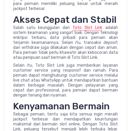
para pemain memiliki peluang besar untuk meraih
jackpot terbesar.
Akses Cepat dan Stabil
Salah satu keunggulan dari
Toto Slot Link
adalah
sistem keamanan yang sangat baik. Dengan teknologi
enkripsi terbaru, data pribadi para pemain akan
terjamin keamanannya. Selain itu, transaksi deposit
dan withdraw juga dilakukan dengan cepat dan aman.
Para pemain tidak perlu khawatir akan kebocoran data
atau penipuan saat bermain di Toto Slot Link.
Selain itu, Toto Slot Link juga memberikan layanan
customer service yang responsif dan ramah. Para
pemain dapat menghubungi customer service melalui
live chat atau WhatsApp untuk mendapatkan bantuan
dalam berbagai masalah. Dengan pelayanan yang
cepat dan professional, para pemain dapat bermain
dengan tenang dan nyaman.
Kenyamanan Bermain
Sebagai pemain, tentu saja kita semua ingin meraih
jackpot terbesar dan mendapatkan keuntungan
maksimal dari bermain slot online. Dengan Toto Slot
Link, peluang tersebut menjadi lebih terbuka lebar.