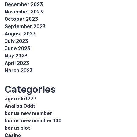
December 2023
November 2023
October 2023
September 2023
August 2023
July 2023
June 2023
May 2023
April 2023
March 2023
Categories
agen slot777
Analisa Odds
bonus new member
bonus new member 100
bonus slot
Casino