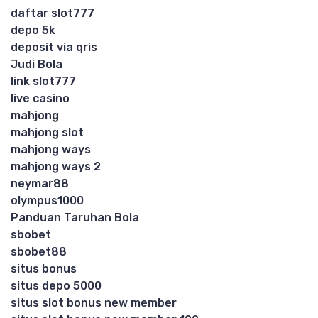
daftar slot777
depo 5k
deposit via qris
Judi Bola
link slot777
live casino
mahjong
mahjong slot
mahjong ways
mahjong ways 2
neymar88
olympus1000
Panduan Taruhan Bola
sbobet
sbobet88
situs bonus
situs depo 5000
situs slot bonus new member