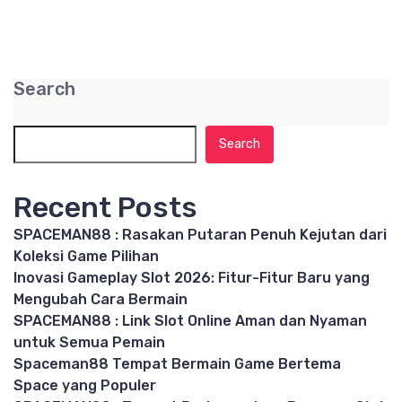
Search
Search
Recent Posts
SPACEMAN88 : Rasakan Putaran Penuh Kejutan dari
Koleksi Game Pilihan
Inovasi Gameplay Slot 2026: Fitur-Fitur Baru yang
Mengubah Cara Bermain
SPACEMAN88 : Link Slot Online Aman dan Nyaman
untuk Semua Pemain
Spaceman88 Tempat Bermain Game Bertema
Space yang Populer