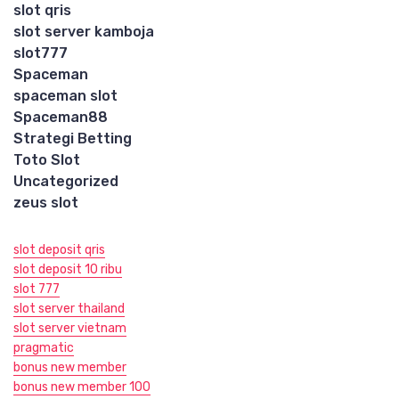
slot qris
slot server kamboja
slot777
Spaceman
spaceman slot
Spaceman88
Strategi Betting
Toto Slot
Uncategorized
zeus slot
slot deposit qris
slot deposit 10 ribu
slot 777
slot server thailand
slot server vietnam
pragmatic
bonus new member
bonus new member 100