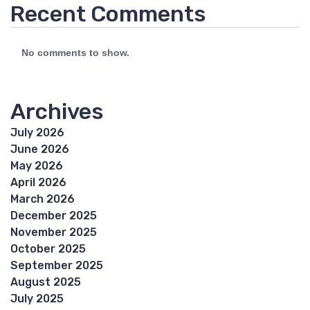
Recent Comments
No comments to show.
Archives
July 2026
June 2026
May 2026
April 2026
March 2026
December 2025
November 2025
October 2025
September 2025
August 2025
July 2025