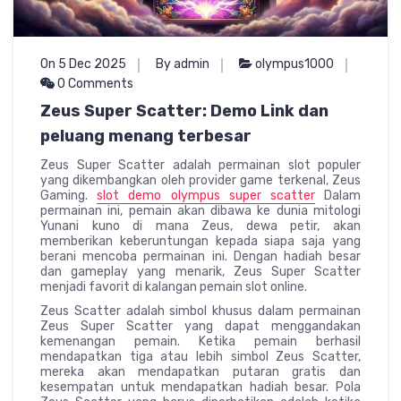
On 5 Dec 2025
By admin
olympus1000
0 Comments
Zeus Super Scatter: Demo Link dan
peluang menang terbesar
Zeus Super Scatter adalah permainan slot populer
yang dikembangkan oleh provider game terkenal, Zeus
Gaming.
slot demo olympus super scatter
Dalam
permainan ini, pemain akan dibawa ke dunia mitologi
Yunani kuno di mana Zeus, dewa petir, akan
memberikan keberuntungan kepada siapa saja yang
berani mencoba permainan ini. Dengan hadiah besar
dan gameplay yang menarik, Zeus Super Scatter
menjadi favorit di kalangan pemain slot online.
Zeus Scatter adalah simbol khusus dalam permainan
Zeus Super Scatter yang dapat menggandakan
kemenangan pemain. Ketika pemain berhasil
mendapatkan tiga atau lebih simbol Zeus Scatter,
mereka akan mendapatkan putaran gratis dan
kesempatan untuk mendapatkan hadiah besar. Pola