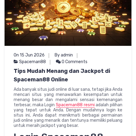
On 15 Jun 2026
By admin
Spaceman88
0 Comments
Tips Mudah Menang dan Jackpot di
Spaceman88 Online
Ada banyak situs judi online di luar sana, tetapi jika Anda
mencari situs yang menawarkan kesempatan untuk
menang besar dan mengalami sensasi kemenangan
terbesar, maka Login
Spaceman88 resmi
adalah pilihan
yang tepat untuk Anda. Dengan mudahnya login ke
situs ini, Anda dapat menikmati berbagai permainan
judi online yang menarik dan tentunya memiliki peluang
untuk meraih jackpot yang besar.