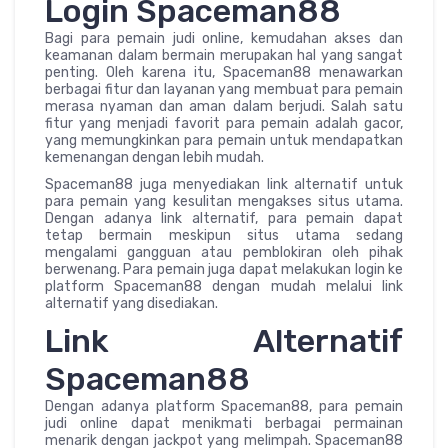
Login Spaceman88
Bagi para pemain judi online, kemudahan akses dan
keamanan dalam bermain merupakan hal yang sangat
penting. Oleh karena itu, Spaceman88 menawarkan
berbagai fitur dan layanan yang membuat para pemain
merasa nyaman dan aman dalam berjudi. Salah satu
fitur yang menjadi favorit para pemain adalah gacor,
yang memungkinkan para pemain untuk mendapatkan
kemenangan dengan lebih mudah.
Spaceman88 juga menyediakan link alternatif untuk
para pemain yang kesulitan mengakses situs utama.
Dengan adanya link alternatif, para pemain dapat
tetap bermain meskipun situs utama sedang
mengalami gangguan atau pemblokiran oleh pihak
berwenang. Para pemain juga dapat melakukan login ke
platform Spaceman88 dengan mudah melalui link
alternatif yang disediakan.
Link Alternatif
Spaceman88
Dengan adanya platform Spaceman88, para pemain
judi online dapat menikmati berbagai permainan
menarik dengan jackpot yang melimpah. Spaceman88