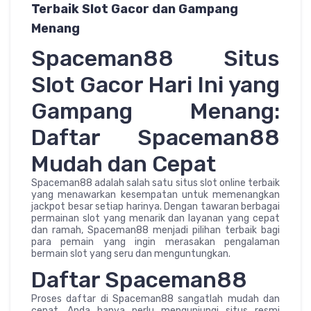
Terbaik Slot Gacor dan Gampang
Menang
Spaceman88 Situs
Slot Gacor Hari Ini yang
Gampang Menang:
Daftar Spaceman88
Mudah dan Cepat
Spaceman88 adalah salah satu situs slot online terbaik
yang menawarkan kesempatan untuk memenangkan
jackpot besar setiap harinya. Dengan tawaran berbagai
permainan slot yang menarik dan layanan yang cepat
dan ramah, Spaceman88 menjadi pilihan terbaik bagi
para pemain yang ingin merasakan pengalaman
bermain slot yang seru dan menguntungkan.
Daftar Spaceman88
Proses daftar di Spaceman88 sangatlah mudah dan
cepat. Anda hanya perlu mengunjungi situs resmi