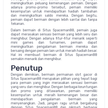
meningkatkan peluang kemenangan pemain. Dengan
adanya promo-promo tersebut, pemain memiliki
kesempatan untuk mendapatkan hadiah tambahan
dan meningkatkan saldo mereka. Dengan begitu,
pemain dapat bermain dengan lebih santai dan tanpa
tekanan.
Dalam bermain di Situs Spaceman88, pemain juga
dapat merasakan sensasi bermain yang lebih seru dan
menghibur. Dengan adanya fitur-fitur menarik seperti
mini games dan turnamen, pemain dapat
meningkatkan pengalaman bermain mereka dan
bersaing dengan pemain lain untuk meraih hadiah besar.
Hal ini membuat bermain di Situs Spaceman88
semakin menarik dan menghibur.
Penutup
Dengan demikian, bermain permainan slot gacor di
Situs Spaceman88 merupakan pilihan yang tepat bagi
para pemain yang ingin merasakan sensasi bermain
yang seru dan menghibur. Dengan berbagai keuntungan
dan promo yang ditawarkan, pemain memiliki
kesempatan untuk meraih kemenangan besar dan
mendapatkan pengalaman bermain yang
menyenangkan. Jadi, jangan ragu untuk bergabung
dengan Situs Spaceman88 dan nikmati berbagai