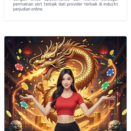
permainan slot terbaik dari provider terbaik di industri
perjudian online.