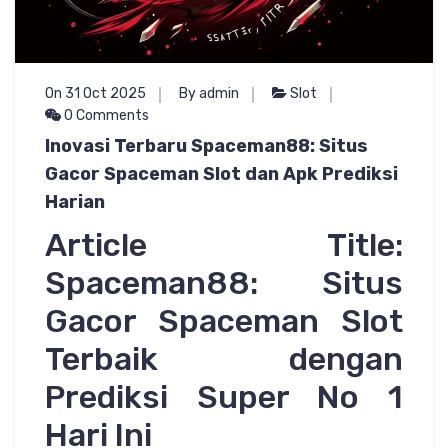
On 31 Oct 2025
By admin
Slot
0 Comments
Inovasi Terbaru Spaceman88: Situs
Gacor Spaceman Slot dan Apk Prediksi
Harian
Article Title:
Spaceman88: Situs
Gacor Spaceman Slot
Terbaik dengan
Prediksi Super No 1
Hari Ini