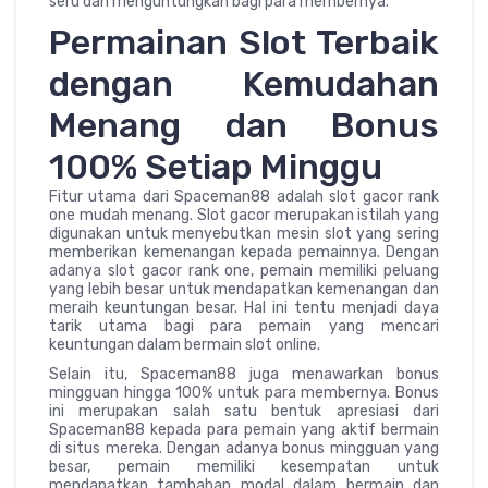
seru dan menguntungkan bagi para membernya.
Permainan Slot Terbaik
dengan Kemudahan
Menang dan Bonus
100% Setiap Minggu
Fitur utama dari Spaceman88 adalah slot gacor rank
one mudah menang. Slot gacor merupakan istilah yang
digunakan untuk menyebutkan mesin slot yang sering
memberikan kemenangan kepada pemainnya. Dengan
adanya slot gacor rank one, pemain memiliki peluang
yang lebih besar untuk mendapatkan kemenangan dan
meraih keuntungan besar. Hal ini tentu menjadi daya
tarik utama bagi para pemain yang mencari
keuntungan dalam bermain slot online.
Selain itu, Spaceman88 juga menawarkan bonus
mingguan hingga 100% untuk para membernya. Bonus
ini merupakan salah satu bentuk apresiasi dari
Spaceman88 kepada para pemain yang aktif bermain
di situs mereka. Dengan adanya bonus mingguan yang
besar, pemain memiliki kesempatan untuk
mendapatkan tambahan modal dalam bermain dan