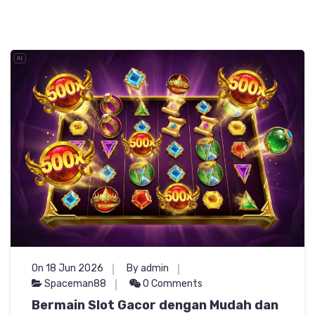
On 18 Jun 2026
By admin
Spaceman88
0 Comments
Bermain Slot Gacor dengan Mudah dan