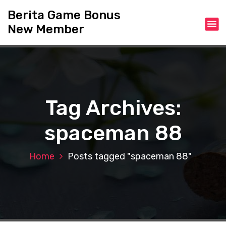
S
Berita Game Bonus
k
New Member
i
p
t
o
c
o
n
Tag Archives:
t
e
spaceman 88
n
t
Home
Posts tagged "spaceman 88"