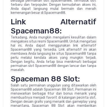
berbagai permainan slot Spaceman88, termasuk slot
terbaru dan terpopuler. Dengan kemudahan akses ini,
Anda dapat langsung mulai bermain dan meraih
kemenangan besar di Spaceman88.
Link Alternatif
Spaceman88:
Terkadang, Anda mungkin mengalami kesulitan dalam
mengakses situs resmi Spaceman88. Untuk mengatasi
hal ini, Anda dapat menggunakan link alternatif
Spaceman88 yang tersedia. Link alternatif ini akan
membawa Anda langsung ke situs Spaceman88 tanpa
perlu melalui kendala akses yang mungkin terjadi.
Dengan begitu, Anda tetap bisa menikmati berbagai
permainan slot Spaceman88 dengan lancar dan tanpa
masalah.
Spaceman 88 Slot:
Salah satu permainan unggulan yang ditawarkan oleh
Spaceman88 adalah Spaceman 88 Slot. Permainan ini
menawarkan berbagai fitur dan bonus menarik yang
membuatnya menjadi favorit di kalangan pecinta slot.
Dengan desain grafis yang menarik dan gameplay yang
menantang, Spaceman 88 Slot akan memberikan