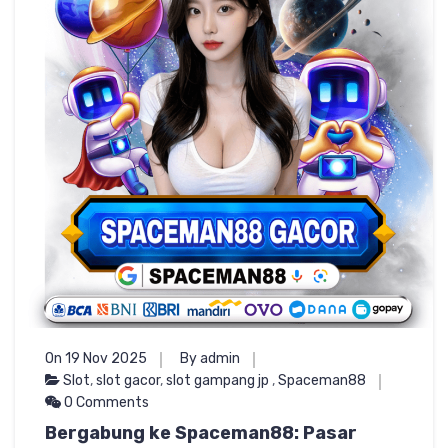
On 19 Nov 2025
By admin
Slot
,
slot gacor
,
slot gampang jp
,
Spaceman88
0 Comments
Bergabung ke Spaceman88: Pasar