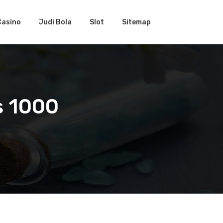
Casino
Judi Bola
Slot
Sitemap
s 1000