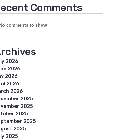
ecent Comments
No comments to show.
rchives
ly 2026
ne 2026
y 2026
ril 2026
rch 2026
ecember 2025
ovember 2025
tober 2025
eptember 2025
gust 2025
ly 2025