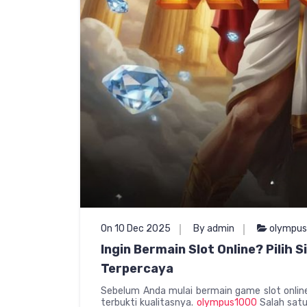
On 10 Dec 2025
By admin
olympu
Ingin Bermain Slot Online? Pilih 
Terpercaya
Sebelum Anda mulai bermain game slot online
terbukti kualitasnya.
olympus1000
Salah satu