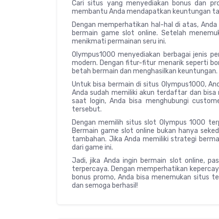
Cari situs yang menyediakan bonus dan pr
membantu Anda mendapatkan keuntungan tamb
Dengan memperhatikan hal-hal di atas, Anda
bermain game slot online. Setelah menemu
menikmati permainan seru ini.
Olympus1000 menyediakan berbagai jenis perm
modern. Dengan fitur-fitur menarik seperti b
betah bermain dan menghasilkan keuntungan.
Untuk bisa bermain di situs Olympus1000, And
Anda sudah memiliki akun terdaftar dan bisa
saat login, Anda bisa menghubungi customer
tersebut.
Dengan memilih situs slot Olympus 1000 te
Bermain game slot online bukan hanya sekeda
tambahan. Jika Anda memiliki strategi berm
dari game ini.
Jadi, jika Anda ingin bermain slot online, p
terpercaya. Dengan memperhatikan kepercayaa
bonus promo, Anda bisa menemukan situs ter
dan semoga berhasil!