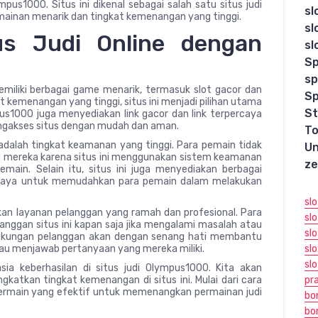
mpus1000. Situs ini dikenal sebagai salah satu situs judi
sl
mainan menarik dan tingkat kemenangan yang tinggi.
sl
us Judi Online dengan
sl
S
sp
emiliki berbagai game menarik, termasuk slot gacor dan
S
t kemenangan yang tinggi, situs ini menjadi pilihan utama
St
mpus1000 juga menyediakan link gacor dan link terpercaya
gakses situs dengan mudah dan aman.
To
adalah tingkat keamanan yang tinggi. Para pemain tidak
Un
i mereka karena situs ini menggunakan sistem keamanan
ze
main. Selain itu, situs ini juga menyediakan berbagai
aya untuk memudahkan para pemain dalam melakukan
slo
an layanan pelanggan yang ramah dan profesional. Para
slo
ggan situs ini kapan saja jika mengalami masalah atau
sl
 dukungan pelanggan akan dengan senang hati membantu
au menjawab pertanyaan yang mereka miliki.
slo
sl
sia keberhasilan di situs judi Olympus1000. Kita akan
katkan tingkat kemenangan di situs ini. Mulai dari cara
pr
 bermain yang efektif untuk memenangkan permainan judi
bo
bo