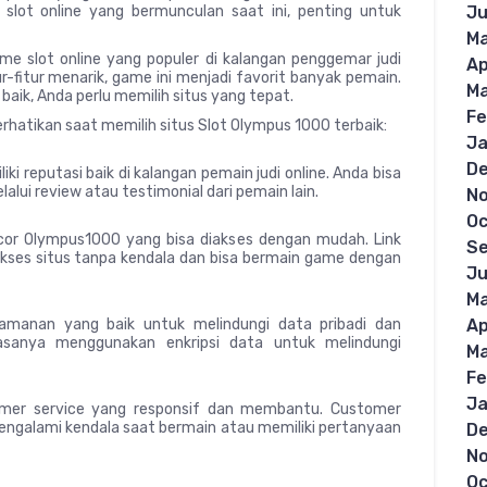
slot online yang bermunculan saat ini, penting untuk
Ju
Ma
e slot online yang populer di kalangan penggemar judi
Ap
r-fitur menarik, game ini menjadi favorit banyak pemain.
Ma
aik, Anda perlu memilih situs yang tepat.
Fe
erhatikan saat memilih situs Slot Olympus 1000 terbaik:
Ja
D
ki reputasi baik di kalangan pemain judi online. Anda bisa
lui review atau testimonial dari pemain lain.
N
Oc
acor Olympus1000 yang bisa diakses dengan mudah. Link
S
ses situs tanpa kendala dan bisa bermain game dengan
Ju
Ma
eamanan yang baik untuk melindungi data pribadi dan
Ap
asanya menggunakan enkripsi data untuk melindungi
Ma
Fe
Ja
tomer service yang responsif dan membantu. Customer
engalami kendala saat bermain atau memiliki pertanyaan
D
N
Oc