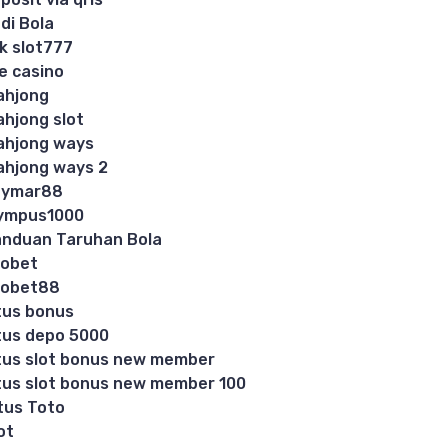
di Bola
nk slot777
ve casino
ahjong
hjong slot
hjong ways
hjong ways 2
eymar88
ympus1000
nduan Taruhan Bola
obet
bobet88
tus bonus
tus depo 5000
tus slot bonus new member
tus slot bonus new member 100
tus Toto
ot