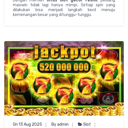
Dengan memilih
situs slot gacor resmi
, peluang
maxwin tidak lagi hanya mimpi. Setiap spin yang
dilakukan bisa menjadi langkah kecil menuju
kemenangan besar yang ditunggu-tunggu.
On 13 Aug 2025
By admin
Slot