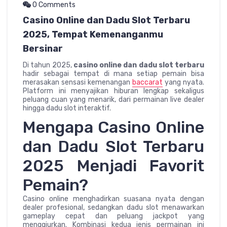
0 Comments
Casino Online dan Dadu Slot Terbaru
2025, Tempat Kemenanganmu
Bersinar
Di tahun 2025,
casino online dan dadu slot terbaru
hadir sebagai tempat di mana setiap pemain bisa
merasakan sensasi kemenangan
baccarat
yang nyata.
Platform ini menyajikan hiburan lengkap sekaligus
peluang cuan yang menarik, dari permainan live dealer
hingga dadu slot interaktif.
Mengapa Casino Online
dan Dadu Slot Terbaru
2025 Menjadi Favorit
Pemain?
Casino online menghadirkan suasana nyata dengan
dealer profesional, sedangkan dadu slot menawarkan
gameplay cepat dan peluang jackpot yang
menggiurkan. Kombinasi kedua jenis permainan ini