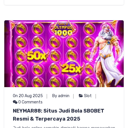
On 20 Aug 2025
By admin
Slot
0 Comments
NEYMAR88: Situs Judi Bola SBOBET
Resmi & Terpercaya 2025