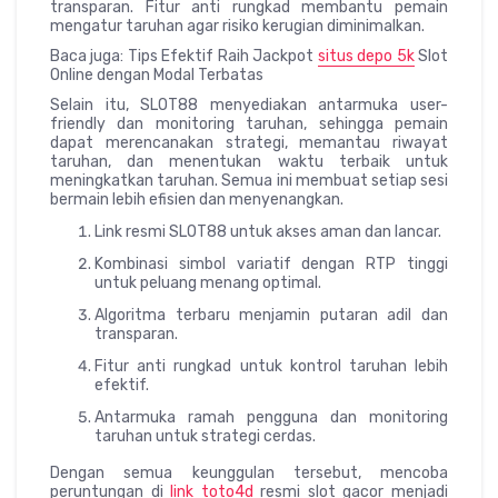
transparan. Fitur anti rungkad membantu pemain
mengatur taruhan agar risiko kerugian diminimalkan.
Baca juga: Tips Efektif Raih Jackpot
situs depo 5k
Slot
Online dengan Modal Terbatas
Selain itu, SLOT88 menyediakan antarmuka user-
friendly dan monitoring taruhan, sehingga pemain
dapat merencanakan strategi, memantau riwayat
taruhan, dan menentukan waktu terbaik untuk
meningkatkan taruhan. Semua ini membuat setiap sesi
bermain lebih efisien dan menyenangkan.
Link resmi SLOT88 untuk akses aman dan lancar.
Kombinasi simbol variatif dengan RTP tinggi
untuk peluang menang optimal.
Algoritma terbaru menjamin putaran adil dan
transparan.
Fitur anti rungkad untuk kontrol taruhan lebih
efektif.
Antarmuka ramah pengguna dan monitoring
taruhan untuk strategi cerdas.
Dengan semua keunggulan tersebut, mencoba
peruntungan di
link toto4d
resmi slot gacor menjadi