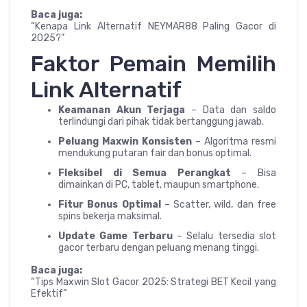
Baca juga:
“Kenapa Link Alternatif NEYMAR88 Paling Gacor di
2025?”
Faktor Pemain Memilih
Link Alternatif
Keamanan Akun Terjaga
– Data dan saldo
terlindungi dari pihak tidak bertanggung jawab.
Peluang Maxwin Konsisten
– Algoritma resmi
mendukung putaran fair dan bonus optimal.
Fleksibel di Semua Perangkat
– Bisa
dimainkan di PC, tablet, maupun smartphone.
Fitur Bonus Optimal
– Scatter, wild, dan free
spins bekerja maksimal.
Update Game Terbaru
– Selalu tersedia slot
gacor terbaru dengan peluang menang tinggi.
Baca juga:
“Tips Maxwin Slot Gacor 2025: Strategi BET Kecil yang
Efektif”