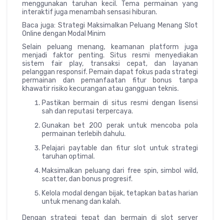
menggunakan taruhan kecil. Tema permainan yang
interaktif juga menambah sensasi hiburan.
Baca juga: Strategi Maksimalkan Peluang Menang Slot
Online dengan Modal Minim
Selain peluang menang, keamanan platform juga
menjadi faktor penting. Situs resmi menyediakan
sistem fair play, transaksi cepat, dan layanan
pelanggan responsif. Pemain dapat fokus pada strategi
permainan dan pemanfaatan fitur bonus tanpa
khawatir risiko kecurangan atau gangguan teknis.
Pastikan bermain di situs resmi dengan lisensi
sah dan reputasi terpercaya.
Gunakan bet 200 perak untuk mencoba pola
permainan terlebih dahulu.
Pelajari paytable dan fitur slot untuk strategi
taruhan optimal.
Maksimalkan peluang dari free spin, simbol wild,
scatter, dan bonus progresif.
Kelola modal dengan bijak, tetapkan batas harian
untuk menang dan kalah.
Dengan strategi tepat dan bermain di slot server