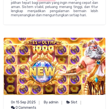
pilihan tepat bagi pemain yang ingin menang cepat dan
aman. Sistem stabil, peluang menang tinggi, dan fitur
lengkap menjadikan pengalaman bermain lebih
menyenangkan dan menguntungkan setiap hari.
On 15 Sep 2025
By admin
Slot
0 Comments