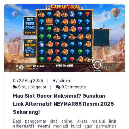
On 29 Aug 2025
By admin
Slot
,
slot gacor
0 Comments
Mau Slot Gacor Maksimal? Gunakan
Link Alternatif NEYMAR88 Resmi 2025
Sekarang!
Bagi penggemar slot online, akses melalui
link
alternatif resmi
menjadi kunci agar permainan