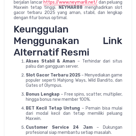
berjalan lancar
https://www.neymar8.net/
dan peluang
Maxwin tetap tinggi.
NEYMAR88
menghadirkan slot
gacor terbaru 2025 yang aman, stabil, dan lengkap
dengan fitur bonus optimal.
Keunggulan
Menggunakan Link
Alternatif Resmi
Akses Stabil & Aman
– Terhindar dari situs
palsu dan gangguan server.
Slot Gacor Terbaru 2025
– Menyediakan game
populer seperti Mahjong Ways, Wild Bandito, dan
Gates of Olympus.
Bonus Lengkap
– Free spins, scatter, multiplier,
hingga bonus new member 100%.
BET Kecil Tetap Untung
– Pemain bisa mulai
dari modal kecil dan tetap memiliki peluang
Maxwin.
Customer Service 24 Jam
– Dukungan
profesional siap membantu setiap masalah.