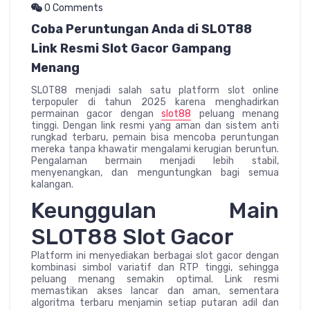
0 Comments
Coba Peruntungan Anda di SLOT88
Link Resmi Slot Gacor Gampang
Menang
SLOT88 menjadi salah satu platform slot online
terpopuler di tahun 2025 karena menghadirkan
permainan gacor dengan
slot88
peluang menang
tinggi. Dengan link resmi yang aman dan sistem anti
rungkad terbaru, pemain bisa mencoba peruntungan
mereka tanpa khawatir mengalami kerugian beruntun.
Pengalaman bermain menjadi lebih stabil,
menyenangkan, dan menguntungkan bagi semua
kalangan.
Keunggulan Main
SLOT88 Slot Gacor
Platform ini menyediakan berbagai slot gacor dengan
kombinasi simbol variatif dan RTP tinggi, sehingga
peluang menang semakin optimal. Link resmi
memastikan akses lancar dan aman, sementara
algoritma terbaru menjamin setiap putaran adil dan