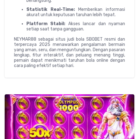
berlangsung.
Statistik Real-Time:
Memberikan informasi
akurat untuk keputusan taruhan lebih tepat.
Platform Stabil:
Akses lancar dan nyaman
setiap saat tanpa gangguan.
NEYMAR88 sebagai situs judi bola SBOBET resmi dan
terpercaya 2025 menawarkan pengalaman bermain
yang aman, seru, dan menguntungkan. Dengan pasaran
lengkap, fitur interaktif, dan peluang menang tinggi,
pemain dapat menikmati taruhan bola online dengan
cara paling efektif setiap hari.