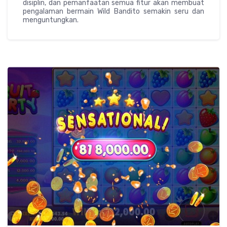
disiplin, dan pemanfaatan semua fitur akan membuat
pengalaman bermain Wild Bandito semakin seru dan
menguntungkan.