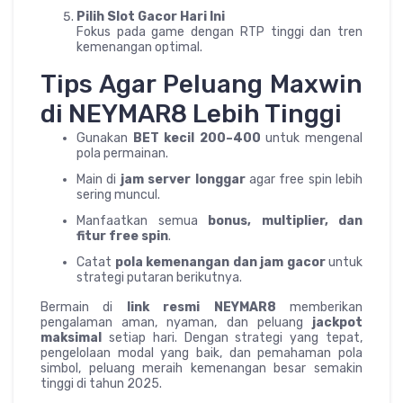
Pilih Slot Gacor Hari Ini
Fokus pada game dengan RTP tinggi dan tren
kemenangan optimal.
Tips Agar Peluang Maxwin
di NEYMAR8 Lebih Tinggi
Gunakan
BET kecil 200–400
untuk mengenal
pola permainan.
Main di
jam server longgar
agar free spin lebih
sering muncul.
Manfaatkan semua
bonus, multiplier, dan
fitur free spin
.
Catat
pola kemenangan dan jam gacor
untuk
strategi putaran berikutnya.
Bermain di
link resmi NEYMAR8
memberikan
pengalaman aman, nyaman, dan peluang
jackpot
maksimal
setiap hari. Dengan strategi yang tepat,
pengelolaan modal yang baik, dan pemahaman pola
simbol, peluang meraih kemenangan besar semakin
tinggi di tahun 2025.